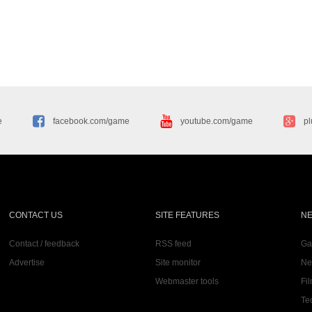
e
facebook.com/game
youtube.com/game
p
CONTACT US
SITE FEATURES
N
Contact / feedback
RSS feed
G
Advertise
Site monitor
Ne
Webmaster tools
Fi
Te