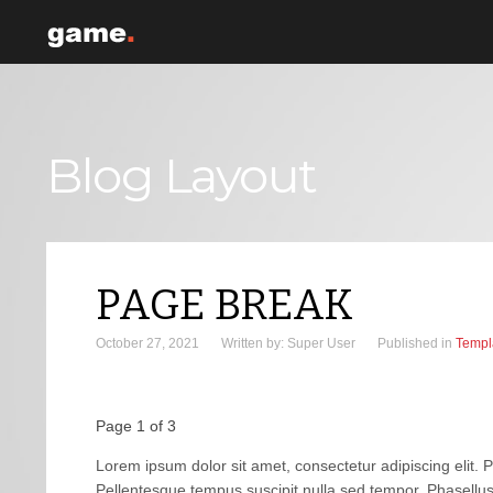
Blog Layout
PAGE BREAK
October 27, 2021
Written by:
Super User
Published in
Templa
Page 1 of 3
Lorem ipsum dolor sit amet, consectetur adipiscing elit. Pr
Pellentesque tempus suscipit nulla sed tempor. Phasellus