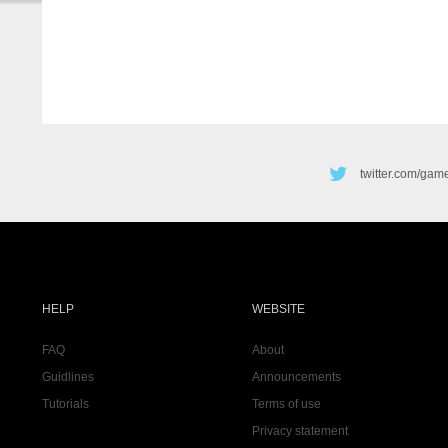
twitter.com/gam
HELP
WEBSITE
FAQ
About
Guidlines
Announcements
Tutorials
Terms of use
Privacy statement