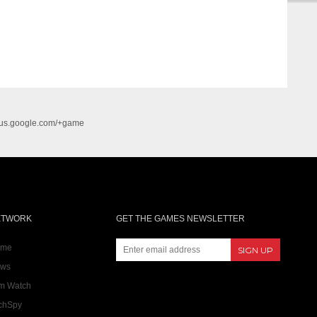
lus.google.com/+game
ETWORK
GET THE GAMES NEWSLETTER
ame
ws
lm Watch
chSpy