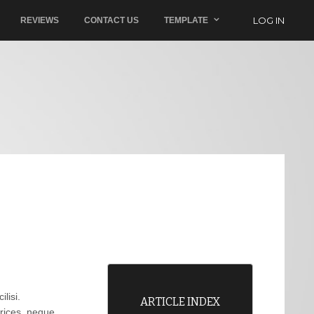
LOG IN
REVIEWS
CONTACT US
TEMPLATE
lisi.
ARTICLE INDEX
trices, neque