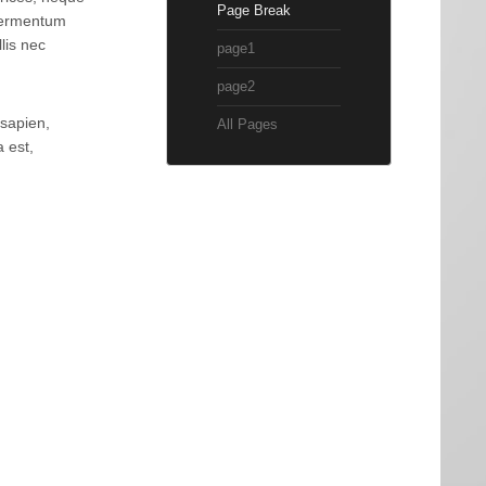
Page Break
 fermentum
lis nec
page1
page2
 sapien,
All Pages
 est,