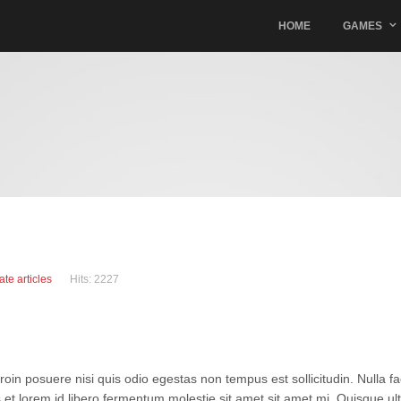
HOME
GAMES
LOG IN
OR
CREATE AN ACCOUNT
Username
Password
te articles
Hits: 2227
Remember Me
oin posuere nisi quis odio egestas non tempus est sollicitudin. Nulla faci
 et lorem id libero fermentum molestie sit amet sit amet mi. Quisque ul