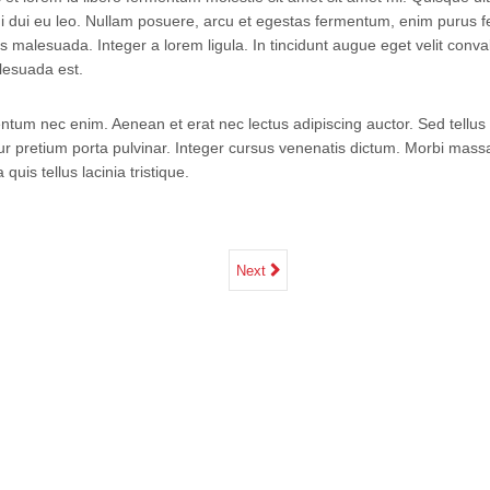
Forgot your password?
Forgot your username?
 mi dui eu leo. Nullam posuere, arcu et egestas fermentum, enim purus
us malesuada. Integer a lorem ligula. In tincidunt augue eget velit conval
alesuada est.
tum nec enim. Aenean et erat nec lectus adipiscing auctor. Sed tellus
ur pretium porta pulvinar. Integer cursus venenatis dictum. Morbi massa
a quis tellus lacinia tristique.
Next